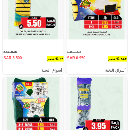
SAR ٩.٦٥٠
SAR ١.٥٥٠
SAR 5.500
SAR 0.950
٣٨.٧ % خصم
٤٣ % خصم
أسواق النخبة
أسواق النخبة