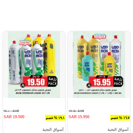
SAR ٢٤.١٠٠
SAR ١٩.١٥٠
SAR 19.500
SAR 15.950
١٦.٧ % خصم
١٩.١ % خصم
أسواق النخبة
أسواق النخبة