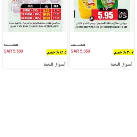
SAR ٩.٤٠٠
SAR ٧.٥٠٠
SAR 5.500
SAR 5.950
٢٠.٧ % خصم
٤١.٥ % خصم
أسواق النخبة
أسواق النخبة