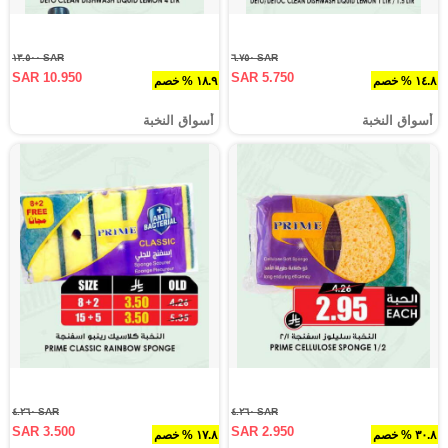
SAR ١٣.٥٠٠
SAR ٦.٧٥٠
SAR 10.950
SAR 5.750
١٤.٨ % خصم
١٨.٩ % خصم
أسواق النخبة
أسواق النخبة
SAR ٤.٢٦٠
SAR ٤.٢٦٠
SAR 3.500
SAR 2.950
٣٠.٨ % خصم
١٧.٨ % خصم