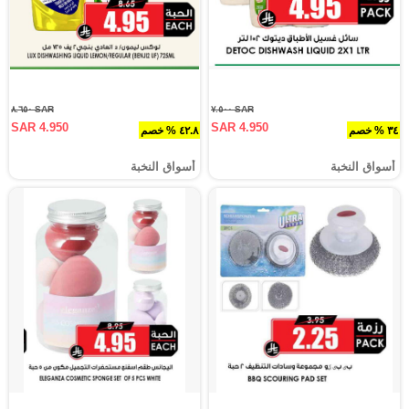
SAR ٨.٦٥٠
SAR ٧.٥٠٠
SAR 4.950
SAR 4.950
٣٤ % خصم
٤٢.٨ % خصم
أسواق النخبة
أسواق النخبة