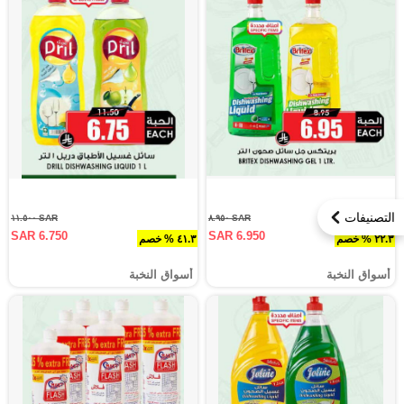
التصنيفات
SAR ١١.٥٠٠
SAR ٨.٩٥٠
SAR 6.750
SAR 6.950
٢٢.٣ % خصم
٤١.٣ % خصم
أسواق النخبة
أسواق النخبة