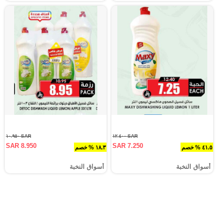
SAR ١٠.٩٥٠
SAR ١٢.٤٠٠
SAR 8.950
SAR 7.250
٤١.٥ % خصم
١٨.٣ % خصم
أسواق النخبة
أسواق النخبة