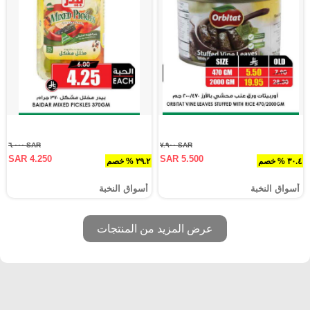
SAR ٦.٠٠٠
SAR ٧.٩٠٠
SAR 4.250
SAR 5.500
٣٠.٤ % خصم
٢٩.٢ % خصم
أسواق النخبة
أسواق النخبة
عرض المزيد من المنتجات