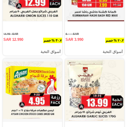
SAR ١٨.٧٥٠
SAR ٥.٠٠٠
SAR 12.990
SAR 3.990
٢٠.٢ % خصم
٣٠.٧ % خصم
أسواق النخبة
أسواق النخبة