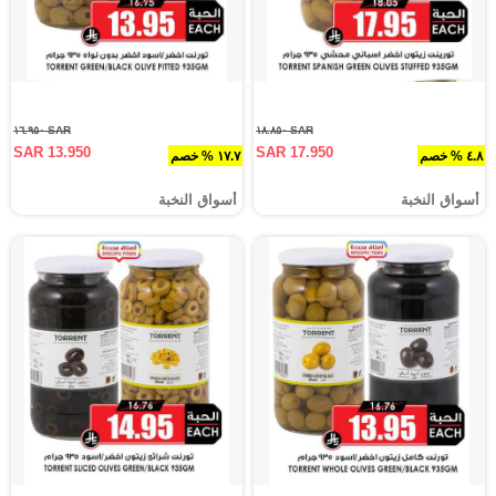
SAR ١٦.٩٥٠
SAR ١٨.٨٥٠
SAR 13.950
SAR 17.950
٤.٨ % خصم
١٧.٧ % خصم
أسواق النخبة
أسواق النخبة