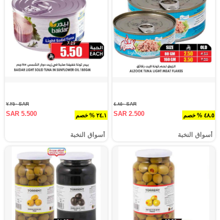
SAR ٧.٢٥٠
SAR ٤.٨٥٠
SAR 5.500
SAR 2.500
٤٨.٥ % خصم
٢٤.١ % خصم
أسواق النخبة
أسواق النخبة