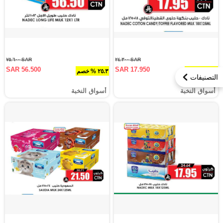
SAR ٧٥.٦٠٠
SAR ٢٤.٣٠٠
SAR 56.500
SAR 17.950
٢٦.١ % خصم
٢٥.٣ % خصم
التصنيفات
أسواق النخبة
أسواق النخبة