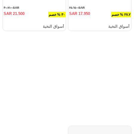
SAR ٣٠.٧١٠
SAR ٢٤.٦٤٠
SAR 21.500
SAR 17.950
٢٧.٢ % خصم
٣٠ % خصم
أسواق النخبة
أسواق النخبة