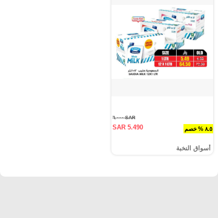
SAR ٦.٠٠٠
SAR 5.490
٨.٥ % خصم
أسواق النخبة