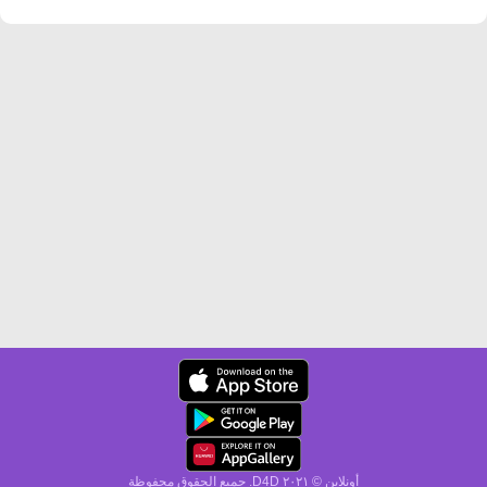
أونلاين © ۲۰٢١ D4D. جميع الحقوق محفوظة