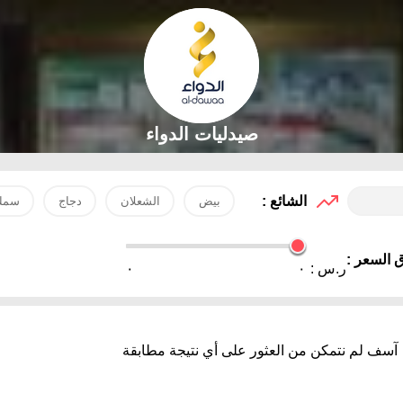
صيدليات الدواء
الشائع :
بيض
الشعلان
دجاج
سمك
 السعر :
ر.س :
٠
٠
آسف لم نتمكن من العثور على أي نتيجة مطابقة