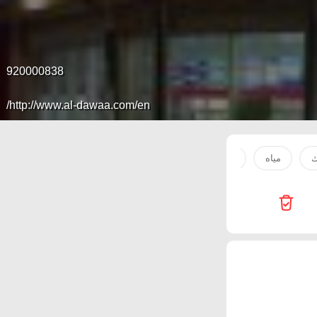
920000838
http://www.al-dawaa.com/en/
مياه
بطاطس
حليب
أرز
جبن
ماء