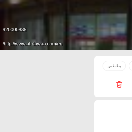
920000838
http://www.al-dawaa.com/en/
بطاطس
زيت
صدور دجاج
مياه
حليب
جبن