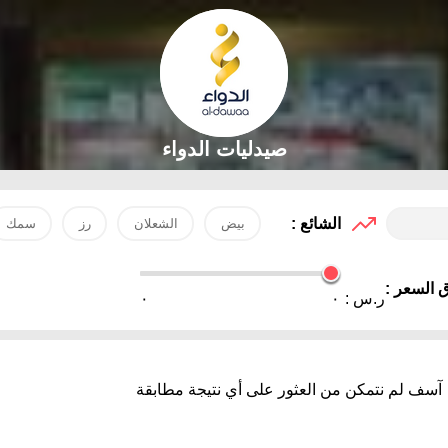
صيدليات الدواء
الشائع :
بيض
الشعلان
رز
سمك
 السعر :
ر.س :
٠
٠
آسف لم نتمكن من العثور على أي نتيجة مطابقة