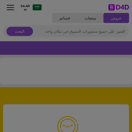
SA-AR
عروض
منتجات
قسائم
البحث