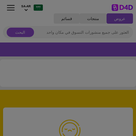
SA-AR
عروض
منتجات
قسائم
البحث