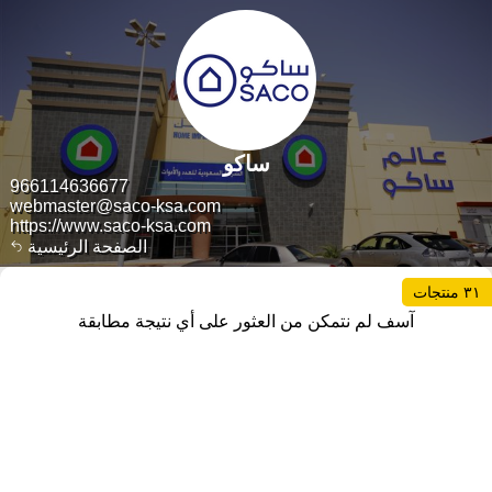
ساكو
966114636677
webmaster@saco-ksa.com
https://www.saco-ksa.com
الصفحة الرئيسية
٣١ منتجات
آسف لم نتمكن من العثور على أي نتيجة مطابقة