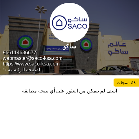
ساكو
966114636677
webmaster@saco-ksa.com
https://www.saco-ksa.com
الصفحة الرئيسية
٤٤ منتجات
آسف لم نتمكن من العثور على أي نتيجة مطابقة