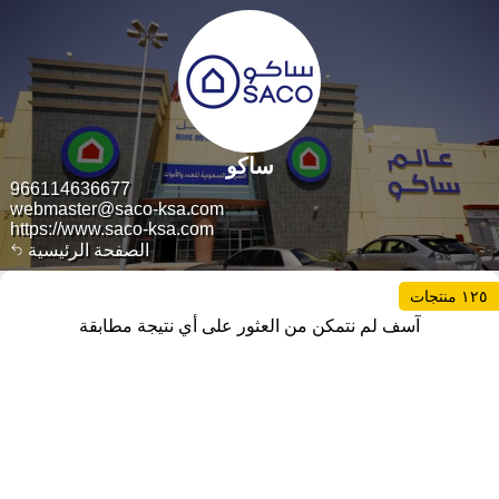
ساكو
966114636677
webmaster@saco-ksa.com
https://www.saco-ksa.com
الصفحة الرئيسية
١٢٥ منتجات
آسف لم نتمكن من العثور على أي نتيجة مطابقة