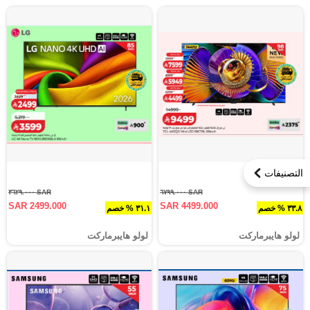
التصنيفات
SAR ٣٦٢٩.٠٠٠
SAR ٦٧٩٩.٠٠٠
SAR 2499.000
SAR 4499.000
٣٣.٨ % خصم
٣١.١ % خصم
لولو هايبرماركت
لولو هايبرماركت