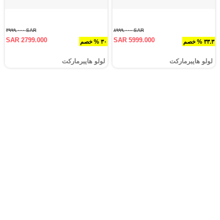
SAR ٣٩٩٩.٠٠٠
SAR ٨٩٩٩.٠٠٠
SAR 2799.000
SAR 5999.000
٣٣.٣ % خصم
٣٠ % خصم
لولو هايبرماركت
لولو هايبرماركت