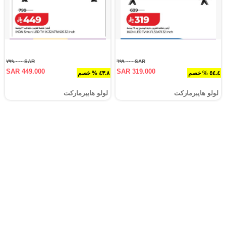
SAR ٧٩٩.٠٠٠
SAR ٦٩٩.٠٠٠
SAR 449.000
SAR 319.000
٥٤.٤ % خصم
٤٣.٨ % خصم
لولو هايبرماركت
لولو هايبرماركت