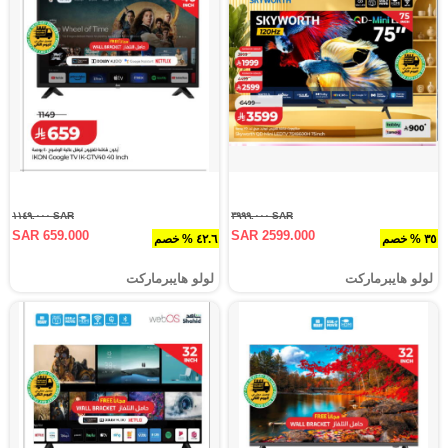
SAR ١١٤٩.٠٠٠
SAR ٣٩٩٩.٠٠٠
SAR 659.000
SAR 2599.000
٣٥ % خصم
٤٢.٦ % خصم
لولو هايبرماركت
لولو هايبرماركت