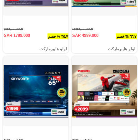
SAR ٢٧٩٩.٠٠٠
SAR ١٤٩٩٩.٠٠٠
SAR 1799.000
SAR 4999.000
٦٦.٧ % خصم
٣٥.٧ % خصم
لولو هايبرماركت
لولو هايبرماركت
SAR ٣٤٩٩.٠٠٠
SAR ٣٩٩٩.٠٠٠