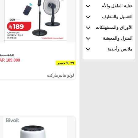
عناية الطفل والأم
الغسيل والتنظيف
الأوراق والمستهلكات
المنزل والمعيشة
ملابس وأحذية
SAR ٢٥٩.٠٠٠
AR 189.000
٢٧ % خصم
لولو هايبرماركت