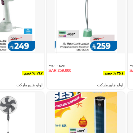
SAR ٣٩٩.٠٠٠
SAR 259.000
S
٣٥.١ % خصم
١٦.٧ % خصم
لولو هايبرماركت
لولو هايبرماركت