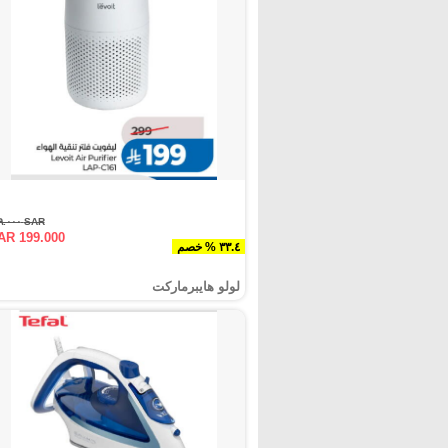
SAR ٢٩٩.٠٠٠
AR 199.000
٣٣.٤ % خصم
لولو هايبرماركت