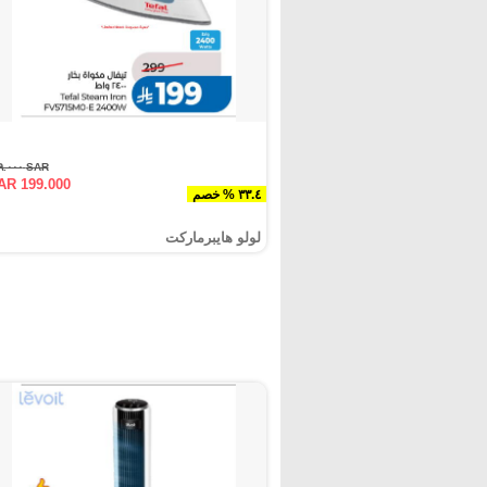
SAR ٢٩٩.٠٠٠
AR 199.000
٣٣.٤ % خصم
لولو هايبرماركت