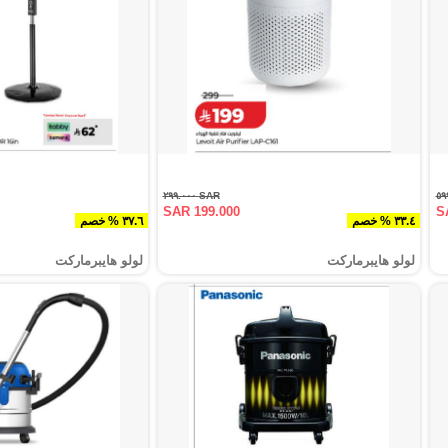
SAR ٢٩٩.٠٠٠
SAR 199.000
S
٣٣.٤ % خصم
٣٧.٦ % خصم
لولو هايبرماركت
لولو هايبرماركت