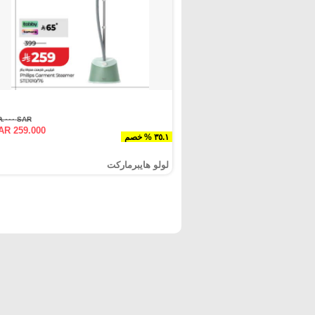
SAR ٣٩٩.٠٠٠
AR 259.000
٣٥.١ % خصم
لولو هايبرماركت