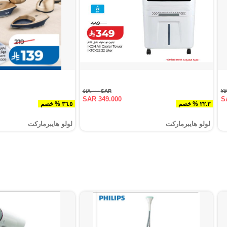
SAR ٤٤٩.٠٠٠
SAR 349.000
S
٢٢.٣ % خصم
٣٦.٥ % خصم
لولو هايبرماركت
لولو هايبرماركت