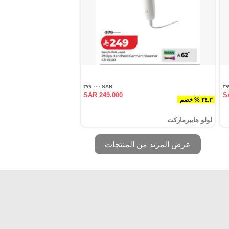
SAR ٣٧٩.٠٠٠
SAR 249.000
S
٣٤.٣ % خصم
لولو هايبرماركت
عرض المزيد من المنتجات