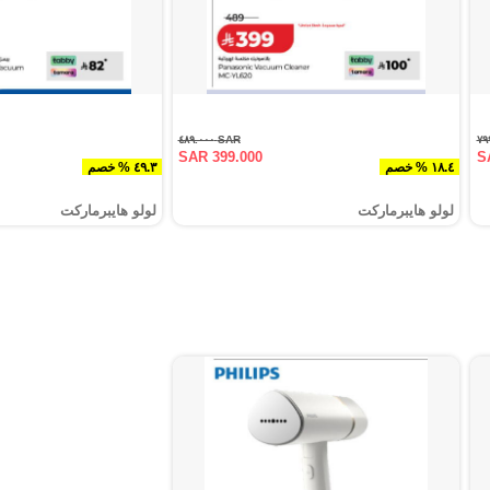
SAR ٤٨٩.٠٠٠
SAR 399.000
S
١٨.٤ % خصم
٤٩.٣ % خصم
لولو هايبرماركت
لولو هايبرماركت