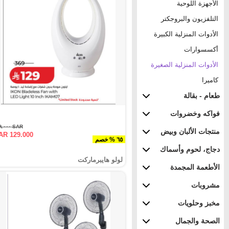
الأجهزة اللوحية
التلفزيون والبروجكتر
الأدوات المنزلية الكبيرة
أكسسوارات
الأدوات المنزلية الصغيرة
كاميرا
طعام - بقالة
فواكه وخضروات
SAR ٣٦٩.٠٠٠
منتجات الألبان وبيض
AR 129.000
٦٥ % خصم
دجاج، لحوم وأسماك
لولو هايبرماركت
الأطعمة المجمدة
مشروبات
مخبز وحلويات
الصحة والجمال