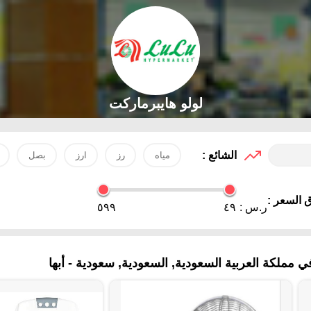
لولو هايبرماركت
الشائع :
مياه
رز
ارز
بصل
 السعر :
ر.س :
٤٩
٥٩٩
 مملكة العربية السعودية, السعودية, سعودية - أبها