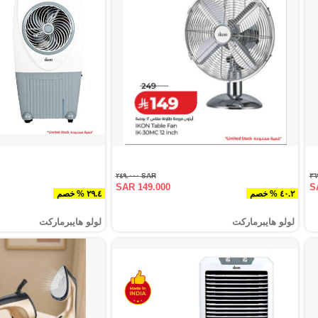
SAR ٢٤٩.٠٠٠
SAR 149.000
S
٤٠.٢ % خصم
٢٩.٤ % خصم
لولو هايبرماركت
لولو هايبرماركت