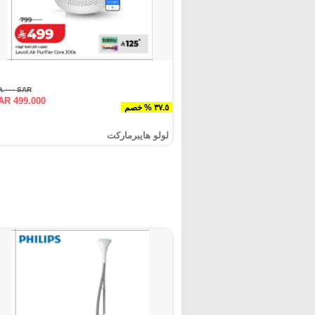
SAR ٧٩٩.٠٠٠
AR 499.000
٣٧.٥ % خصم
لولو هايبرماركت