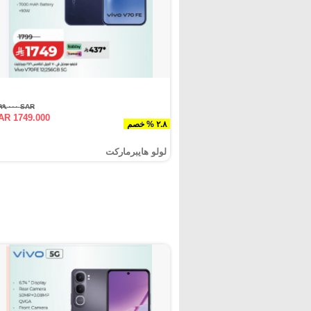
SAR ١٧٩٩.٠٠٠
AR 1749.000
٢.٨ % خصم
لولو هايبرماركت