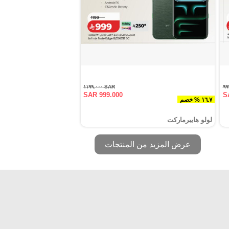
SAR ١١٩٩.٠٠٠
SAR 999.000
S
١٦.٧ % خصم
لولو هايبرماركت
عرض المزيد من المنتجات