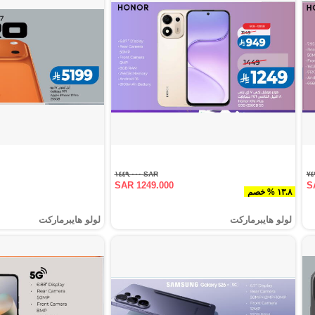
SAR ١٤٤٩.٠٠٠
SAR 1249.000
S
١٣.٨ % خصم
لولو هايبرماركت
لولو هايبرماركت