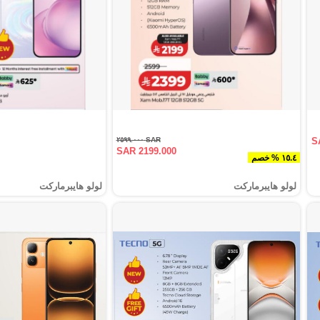
SAR ٢٥٩٩.٠٠٠
S
SAR 2199.000
١٥.٤ % خصم
لولو هايبرماركت
لولو هايبرماركت