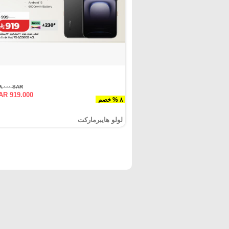
SAR ٩٩٩.٠٠٠
AR 919.000
٨ % خصم
لولو هايبرماركت