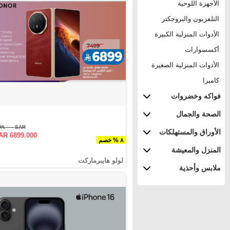
الأجهزة اللوحية
التلفزيون والبروجكتر
الأدوات المنزلية الكبيرة
أكسسوارات
الأدوات المنزلية الصغيرة
كاميرا
فواكه وخضروات
الصحة والجمال
SAR ٧٤٩٩.٠٠٠
الأوراق والمستهلكات
AR 6899.000
٨ % خصم
المنزل والمعيشة
لولو هايبرماركت
ملابس وأحذية