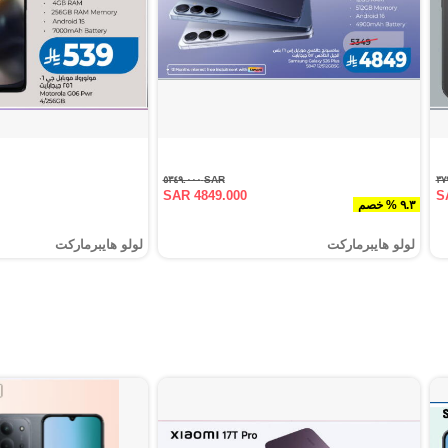
SAR ٥٣٤٩.٠٠٠
SAR 4849.000
S
٩.٣ % خصم
لولو هايبرماركت
لولو هايبرماركت