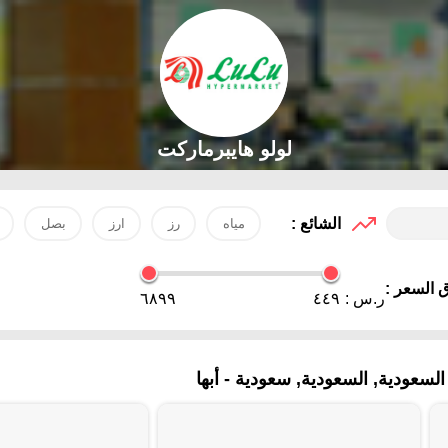
لولو هايبرماركت
الشائع :
مياه
رز
ارز
بصل
 السعر :
ر.س :
٤٤٩
٦٨٩٩
سعودية, السعودية, سعودية - أبها