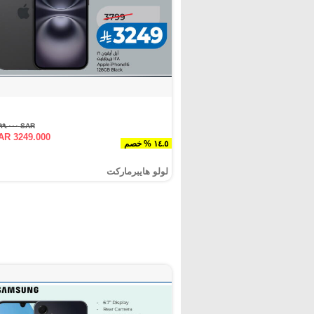
SAR ٣٧٩٩.٠٠٠
AR 3249.000
١٤.٥ % خصم
لولو هايبرماركت