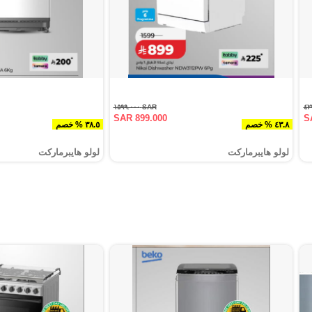
SAR ١٥٩٩.٠٠٠
SAR 899.000
S
٤٣.٨ % خصم
٣٨.٥ % خصم
لولو هايبرماركت
لولو هايبرماركت