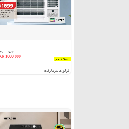
SAR ١٩٩٩.٠٠٠
AR 1899.000
٥ % خصم
لولو هايبرماركت