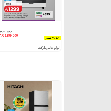
SAR ١٣٩٩.٠٠٠
AR 1299.000
٧.١ % خصم
لولو هايبرماركت