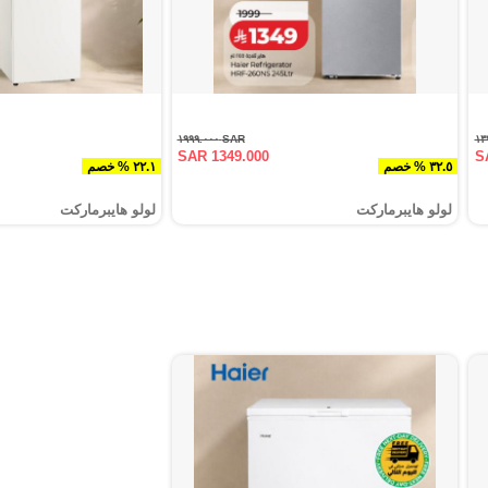
SAR ١٩٩٩.٠٠٠
SAR 1349.000
S
٣٢.٥ % خصم
٢٢.١ % خصم
لولو هايبرماركت
لولو هايبرماركت