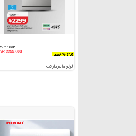
SAR ٤٢٩٩.٠٠٠
AR 2299.000
٤٦.٥ % خصم
لولو هايبرماركت