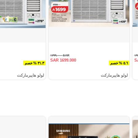
SAR ١٧٩٩.٠٠٠
SAR 1699.000
S
٥.٦ % خصم
٣١.٣ % خصم
لولو هايبرماركت
لولو هايبرماركت