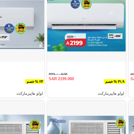
SAR ٣٢٢٩.٠٠٠
SAR 2199.000
S
٣١.٩ % خصم
٢٣ % خصم
لولو هايبرماركت
لولو هايبرماركت