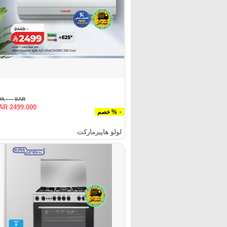
SAR ٢٤٩٩.٠٠٠
AR 2499.000
٠ % خصم
لولو هايبرماركت