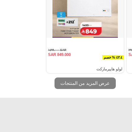
SAR ١٤٩٩.٠٠٠
SAR 849.000
S
٤٣.٤ % خصم
لولو هايبرماركت
عرض المزيد من المنتجات