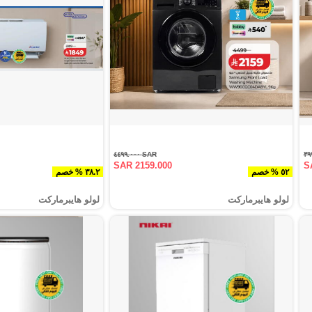
SAR ٤٤٩٩.٠٠٠
SAR 2159.000
S
٥٢ % خصم
٣٨.٢ % خصم
لولو هايبرماركت
لولو هايبرماركت