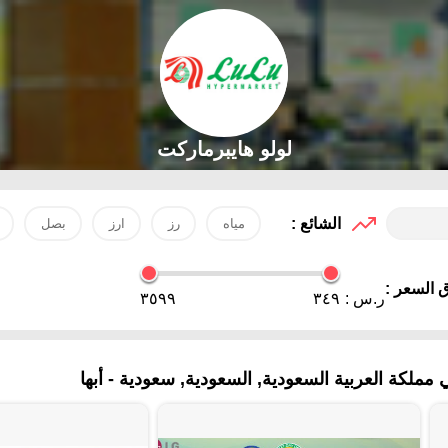
لولو هايبرماركت
الشائع :
مياه
رز
ارز
بصل
 السعر :
ر.س :
٣٤٩
٣٥٩٩
مملكة العربية السعودية, السعودية, سعودية - أبها