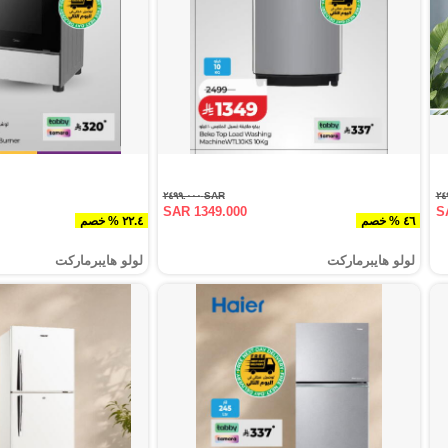
SAR ٢٤٩٩.٠٠٠
SAR 1349.000
S
٤٦ % خصم
٢٢.٤ % خصم
لولو هايبرماركت
لولو هايبرماركت