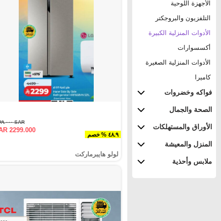
الأجهزة اللوحية
التلفزيون والبروجكتر
الأدوات المنزلية الكبيرة
أكسسوارات
الأدوات المنزلية الصغيرة
كاميرا
فواكه وخضروات
الصحة والجمال
SAR ٤٤٩٩.٠٠٠
الأوراق والمستهلكات
AR 2299.000
٤٨.٩ % خصم
المنزل والمعيشة
لولو هايبرماركت
ملابس وأحذية