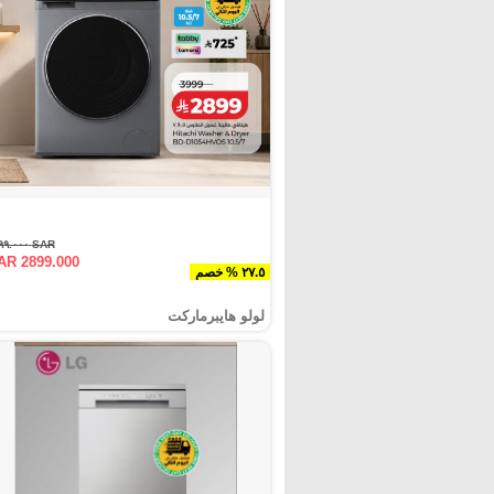
SAR ٣٩٩٩.٠٠٠
AR 2899.000
٢٧.٥ % خصم
لولو هايبرماركت