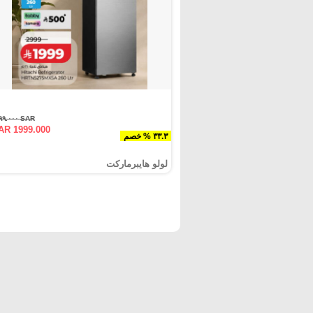
SAR ٢٩٩٩.٠٠٠
AR 1999.000
٣٣.٣ % خصم
لولو هايبرماركت