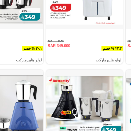
SAR ٤٤٩.٠٠٠
SAR 349.000
S
٢٢.٣ % خصم
٣٠.١ % خصم
لولو هايبرماركت
لولو هايبرماركت