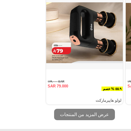
SAR ١٧٩.٠٠٠
SAR 79.000
S
٥٥.٩ % خصم
لولو هايبرماركت
عرض المزيد من المنتجات