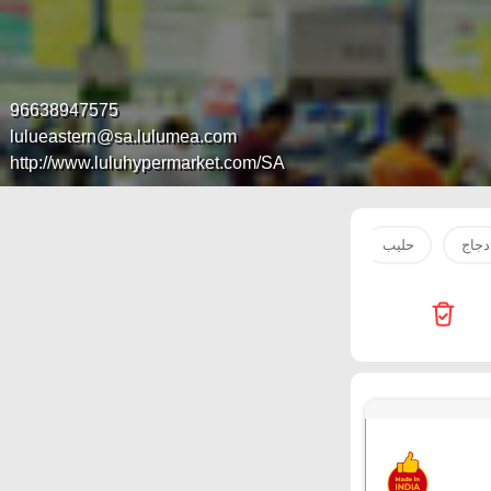
96638947575
lulueastern@sa.lulumea.com
http://www.luluhypermarket.com/SA
دجاج
حليب
سمك
تونه
Egg
nnova Health Care