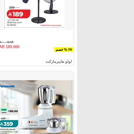
SAR ٢٥٩.٠٠٠
AR 189.000
٢٧ % خصم
لولو هايبرماركت