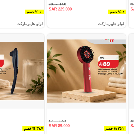
SAR ٢٤٩.٠٠٠
SAR 229.000
S
٨ % خصم
١٠ % خصم
لولو هايبرماركت
لولو هايبرماركت
SAR ١١٩.٠٠٠
SAR 89.000
S
٢٥.٢ % خصم
٣٧.٧ % خصم