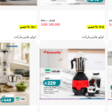
SAR ٣٩٩.٠٠٠
SAR 349.000
S
١٢.٥ % خصم
١٥.١ % خصم
لولو هايبرماركت
لولو هايبرماركت