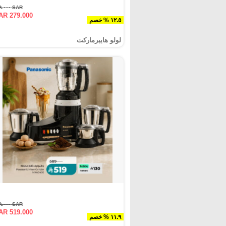
SAR ٣١٩.٠٠٠
AR 279.000
١٢.٥ % خصم
لولو هايبرماركت
SAR ٥٨٩.٠٠٠
AR 519.000
١١.٩ % خصم