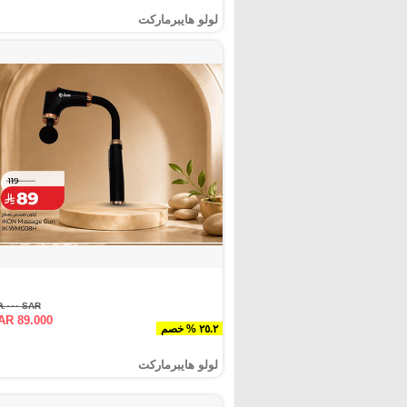
لولو هايبرماركت
SAR ١١٩.٠٠٠
AR 89.000
٢٥.٢ % خصم
لولو هايبرماركت