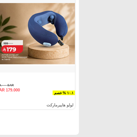
SAR ١٩٩.٠٠٠
AR 179.000
١٠.١ % خصم
لولو هايبرماركت