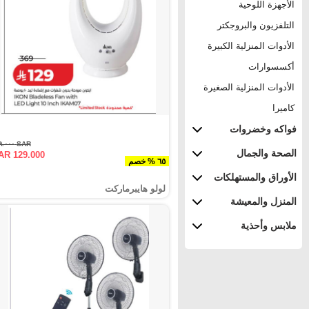
الأجهزة اللوحية
التلفزيون والبروجكتر
الأدوات المنزلية الكبيرة
أكسسوارات
الأدوات المنزلية الصغيرة
كاميرا
فواكه وخضروات
SAR ٣٦٩.٠٠٠
الصحة والجمال
AR 129.000
٦٥ % خصم
الأوراق والمستهلكات
لولو هايبرماركت
المنزل والمعيشة
ملابس وأحذية