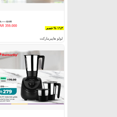
SAR ٤٢٩.٠٠٠
AR 359.000
١٦.٣ % خصم
لولو هايبرماركت