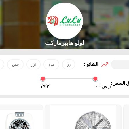
لولو هايبرماركت
الشائع :
رز
مياه
ارز
بيض
 السعر :
ر.س :
٠
٧٧٩٩