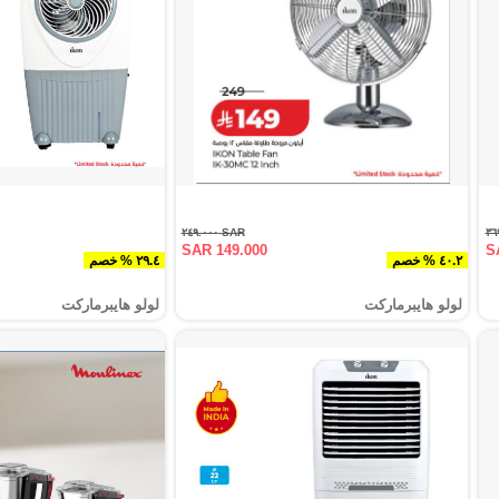
SAR ٢٤٩.٠٠٠
SAR 149.000
S
٤٠.٢ % خصم
٢٩.٤ % خصم
لولو هايبرماركت
لولو هايبرماركت