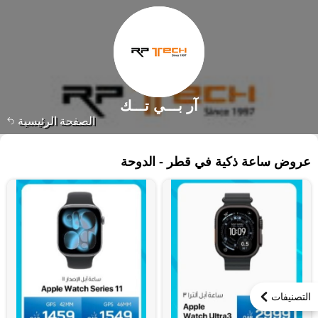
آر بـــي تـــك
الصفحة الرئيسية
١٦٧ منتجات
عروض ساعة ذكية في قطر - الدوحة
التصنيفات