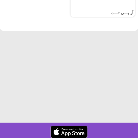
آر بـــي تـــك