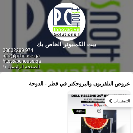
بيت الكمبيوتر الخاص بك
974 33832299
info@pchouse.qa
https://pchouse.qa
الصفحة الرئيسية
١٠٦ منتجات
عروض التلفزيون والبروجكتر في قطر - الدوحة
التصنيفات