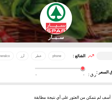
ســبــار
الشائع :
phone
عطر
أرز
eralco
 السعر :
ر.ق :
٠
٠
آسف لم نتمكن من العثور على أي نتيجة مطابقة