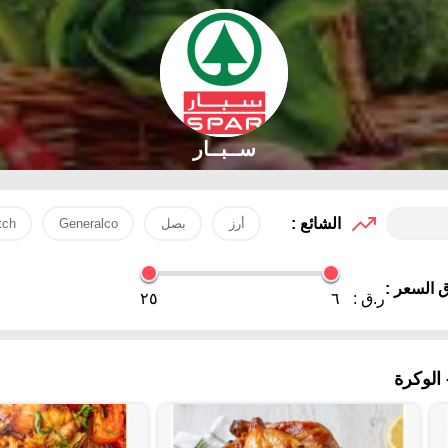
ســبــار
الشائع :
أرز
بصل
Generalco
tch
 السعر :
ر.ق :
٦
٢٥
الوكرة