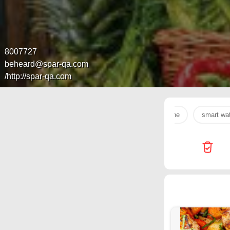
8007727
beheard@spar-qa.com
http://spar-qa.com/
smart wa
phone
عطر
طقم
1'
tablet
ry