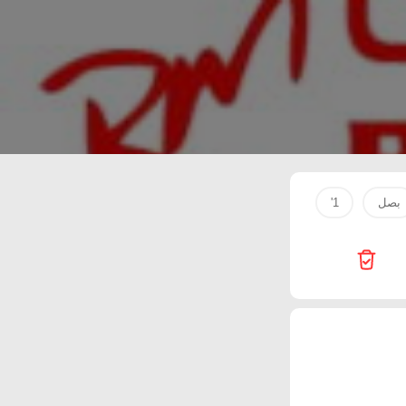
بصل
1'
Galaxy
Starlink
Passion Hypermarket