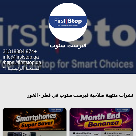
فيرست ستوب
+974 31318884
info@firststop.qa
https://firststop.qa/
الصفحة الرئيسية
نشرات منتهية صلاحية فيرست ستوب في قطر - الخور