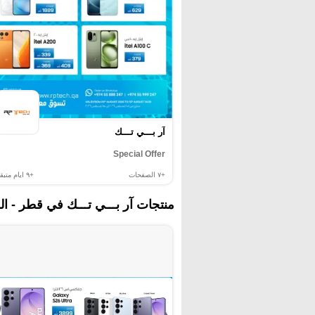
آر بـــي تـــك
Special Offer
+٧
الصفحات
+٩
ايام متبقي
منتجات آر بـــي تـــك في قطر - ال