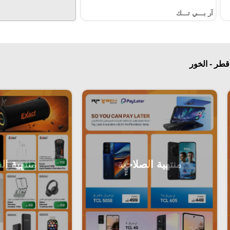
آر بـــي تـــك
قطر - الخور
منتهية الصلاحية
منتهية ال