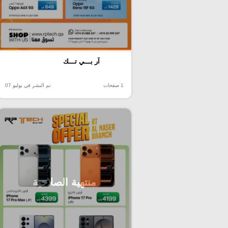
آر بـــي تـــك
1 صفحات
تم النشر في يوليو 07
منتهية الصلاحية