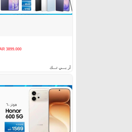
AR 3899.000
آر بـــي تـــك