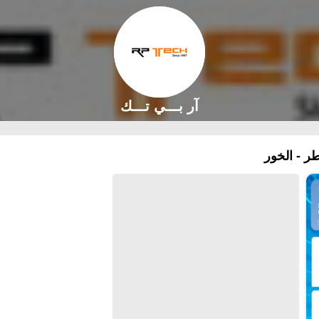
آر بـــي تـــك
ر - الخور