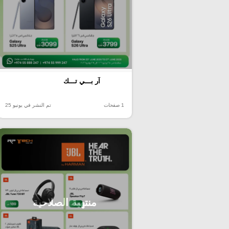
آر بـــي تـــك
1 صفحات
تم النشر في يونيو 25
منتهية الصلاحية