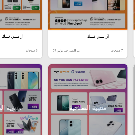
آر بـــي تـــك
آر بـــي تـــك
7 صفحات
تم النشر في يوليو 07
6 صفحات
منتهية الصلاحية
منتهية ال