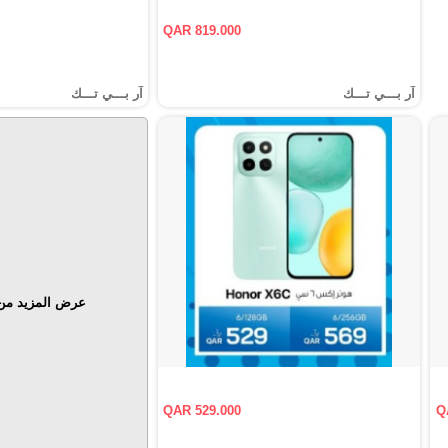
QAR 819.000
آر بـــي تـــك
آر بـــي تـــك
عرض المزيد من 
QAR 529.000
Q