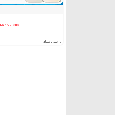
AR 1569.000
آر بـــي تـــك