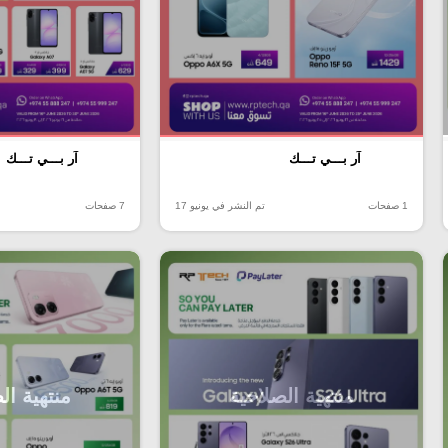
آر بـــي تـــك
آر بـــي تـــك
1 صفحات
تم النشر في يونيو 17
7 صفحات
منتهية الصلاحية
منتهية ال