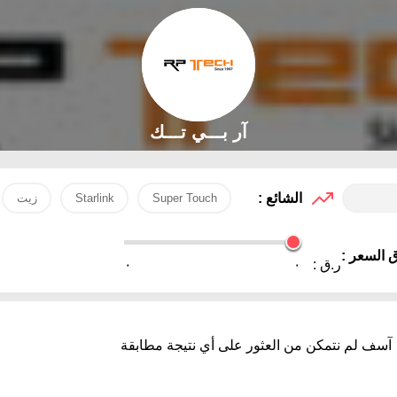
آر بـــي تـــك
الشائع :
Super Touch
Starlink
زيت
 السعر :
ر.ق :
٠
٠
آسف لم نتمكن من العثور على أي نتيجة مطابقة