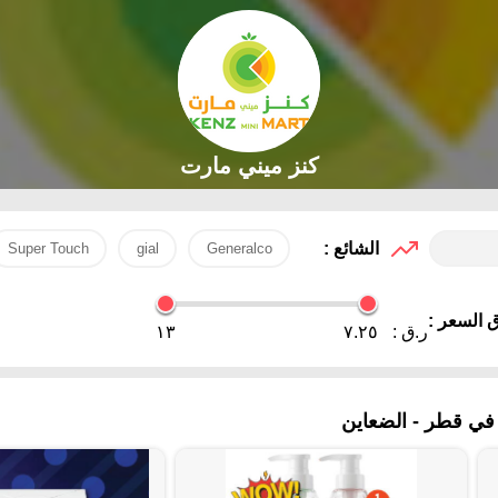
كنز ميني مارت
الشائع :
Super Touch
gial
Generalco
 السعر :
ر.ق :
٧.٢٥
١٣
في قطر - الضعاين