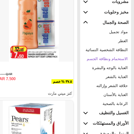
مشروبات
مخبز وحلويات
الصحة والجمال
مواد تجميل
العطر
النظافة الشخصية النسائية
الاستحمام ونظافة الجسم
العناية بالوجه والبشرة
QAR ١٢.٠٠٠
العناية بالشعر
AR 7.500
٣٧.٥ % خصم
حلاقة الشعر وإزالته
كنز ميني مارت
العناية بالأسنان
الرعاىة بالصحية
الغسيل والتنظيف
الأوراق والمستهلكات
المنزل والمعيشة