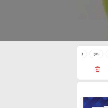
Miracle Phones
Emax
LuLu Hypermarket
goal