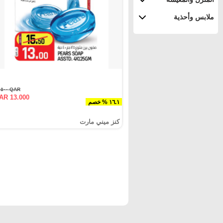
ملابس وأحذية
QAR ١٥.٥٠٠
AR 13.000
١٦.١ % خصم
كنز ميني مارت