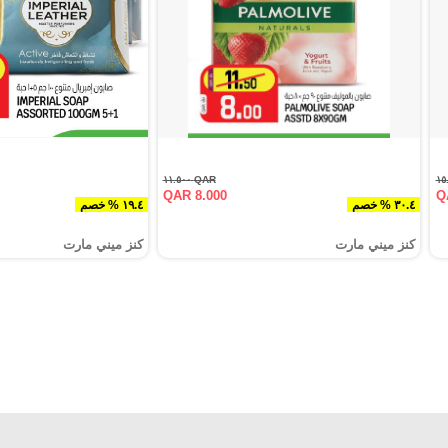
QAR ١١.٥٠٠
QAR 8.000
Q
٣٠.٤ % خصم
١٩.٤ % خصم
كنز ميني مارت
كنز ميني مارت