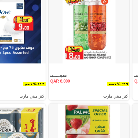
QAR ١٤.٠٠٠
QAR 8.000
Q
٤٢.٩ % خصم
١٨.٢ % خصم
كنز ميني مارت
كنز ميني مارت