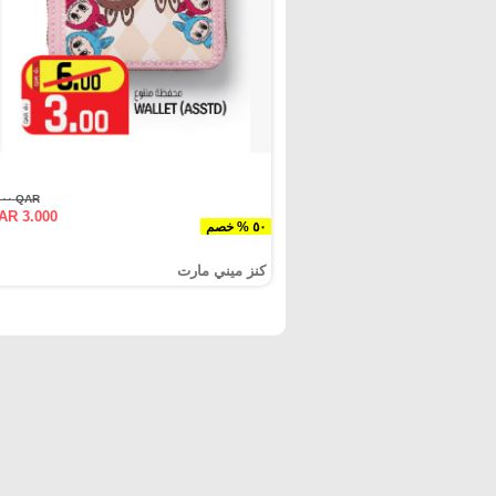
QAR ٦.٠٠٠
AR 3.000
٥٠ % خصم
كنز ميني مارت