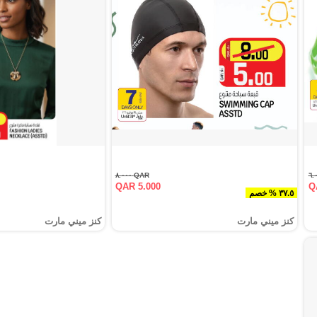
QAR ٨.٠٠٠
QAR 5.000
Q
٣٧.٥ % خصم
كنز ميني مارت
كنز ميني مارت