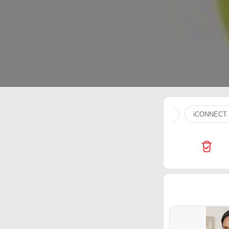
tv
gial
Carrefour
Generalco
flip
iCONNECT