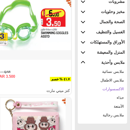
مشروبات
مخبز وحلويات
الصحة والجمال
الغسيل والتنظيف
الأوراق والمستهلكات
المنزل والمعيشة
ملابس وأحذية
ملابس نسائية
QAR ٦.٠٠٠
AR 3.500
٤١.٧ % خصم
ملابس الاطفال
الاكسسوارات
كنز ميني مارت
حذاء
الأمتعة
ملابس رجالية