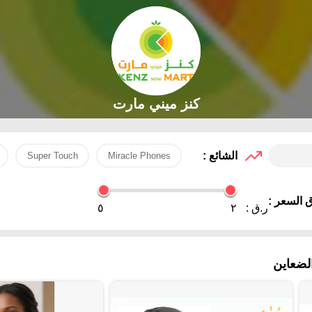
كنز ميني مارت
الشائع :
Super Touch
Miracle Phones
 السعر :
ر.ق :
٢
٥
لضعاين