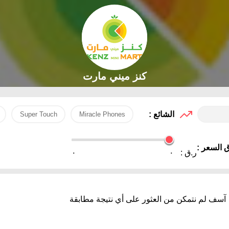
كنز ميني مارت
الشائع :
Super Touch
Miracle Phones
 السعر :
ر.ق :
٠
٠
آسف لم نتمكن من العثور على أي نتيجة مطابقة