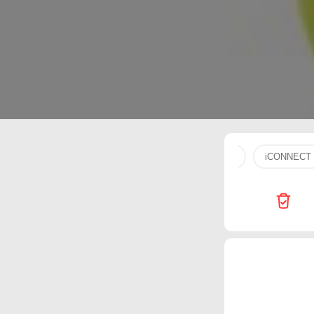
tv
gial
Carrefour
Generalco
flip
iCONNECT