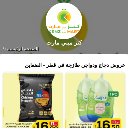
كنز ميني مارت
الصفحة الرئيسية
٣٥١ منتجات
عروض دجاج ودواجن طازجة في قطر - الضعاين