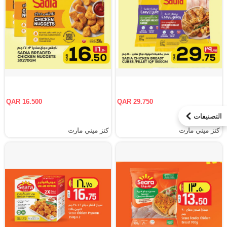
QAR 16.500
QAR 29.750
التصنيفات
كنز ميني مارت
كنز ميني مارت