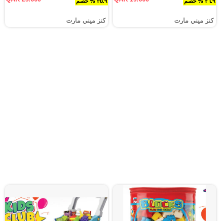
٢٦.٩ % خصم
٣٥.٩ % خصم
كنز ميني مارت
كنز ميني مارت