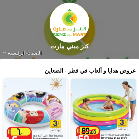
كنز ميني مارت
الصفحة الرئيسية
٢٣٥ منتجات
عروض هدايا و ألعاب في قطر - الضعاين