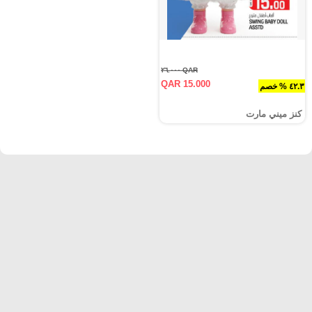
QAR ٢٦.٠٠٠
QAR 15.000
٤٢.٣ % خصم
كنز ميني مارت