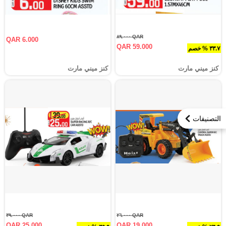
QAR ٨٩.٠٠٠
QAR 6.000
QAR 59.000
٣٣.٧ % خصم
كنز ميني مارت
كنز ميني مارت
التصنيفات
QAR ٣٩.٠٠٠
QAR ٢٦.٠٠٠
QAR 25.000
QAR 19.000