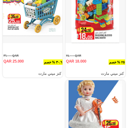
QAR ٣٦.٠٠٠
QAR ٢٤.٠٠٠
QAR 25.000
QAR 18.000
٢٥ % خصم
٣٠.٦ % خصم
كنز ميني مارت
كنز ميني مارت