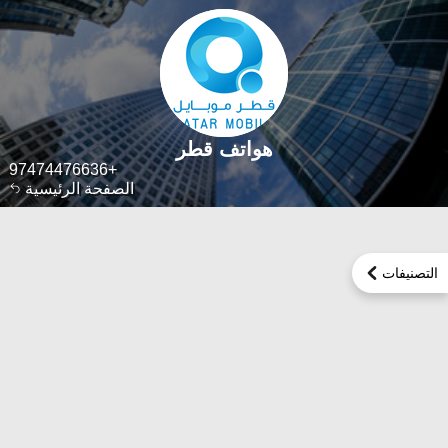
هواتف قطر
+97474476636
الصفحة الرئيسية
التصنيفات