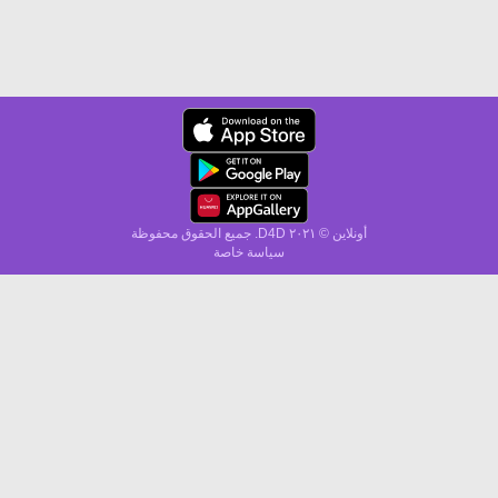
أونلاين © ۲۰٢١ D4D. جميع الحقوق محفوظة
سياسة خاصة