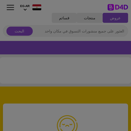
EG-AR
عروض
منتجات
قسائم
البحث