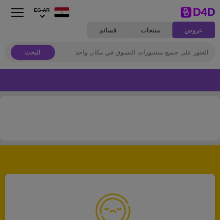
EG-AR
عروض
منتجات
قسائم
البحث