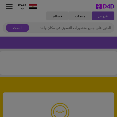
EG-AR
عروض
منتجات
قسائم
البحث