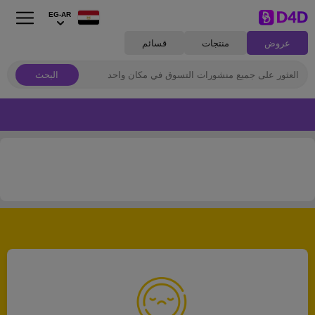
EG-AR
عروض
منتجات
قسائم
البحث