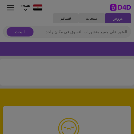
EG-AR
عروض
منتجات
قسائم
البحث