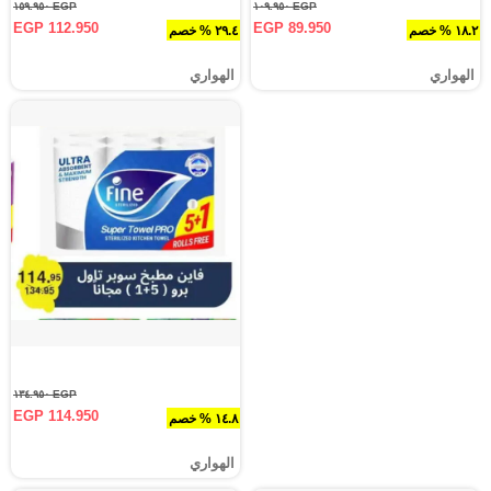
EGP ١٥٩.٩٥٠
EGP ١٠٩.٩٥٠
EGP 112.950
EGP 89.950
١٨.٢ % خصم
٢٩.٤ % خصم
الهواري
الهواري
EGP ١٣٤.٩٥٠
EGP 114.950
١٤.٨ % خصم
الهواري