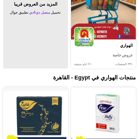
المزيد من العروض قريبا
تحميل
متصل دي4دي
تطبيق جوال
الهواري
عروض خاصة
+٣٣
الصفحات
+٢
ايام متبقية
منتجات الهواري في Egypt - القاهرة