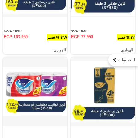
EGP ١٨٩.٩٥٠
EGP ٩٩.٩٥٠
EGP 163.950
EGP 77.950
٢٢ % خصم
١٣.٧ % خصم
الهواري
الهواري
التصنيفات