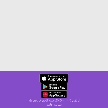
أونلاين © ۲۰٢١ D4D. جميع الحقوق محفوظة
سياسة خاصة