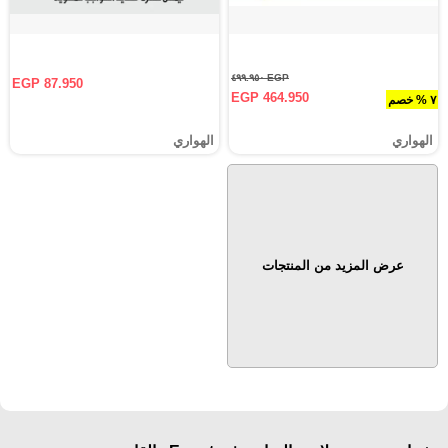
EGP ٤٩٩.٩٥٠
EGP 87.950
EGP 464.950
٧ % خصم
الهواري
الهواري
عرض المزيد من المنتجات