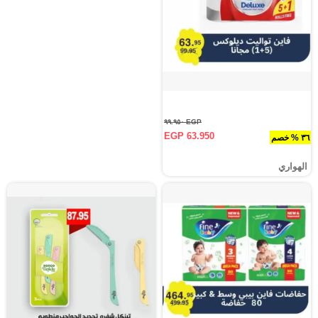
EGP ٩٩.٩٥٠
EGP 63.950
٣٦ % خصم
الهواري