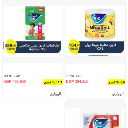
EGP ٤٨٩.٩٥٠
EGP ١٠٩.٩٥٠
EGP 432.950
EGP 104.950
٤.٥ % خصم
١١.٦ % خصم
الهواري
الهواري