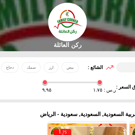
ركن العائلة
الشائع :
بيض
ارز
سمك
دجاج
 السعر :
ر.س :
١.٧٥
٩.٩٥
ية السعودية, السعودية, سعودية - الرياض