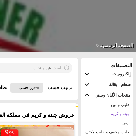
الصفحة الرئيسية
التصنيفات
إلكترونيات
طعام - بقالة
ترتيب حسب :
نطاق
منتجات الألبان وبيض
حليب و لبن
٦٦٥ منتجات
جبنة و كريم
عروض جبنة و كريم في مملكة العرب
بيض
حليب مجفف و حليب مكثف