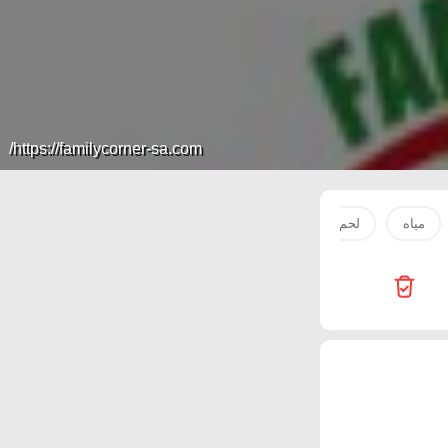
https://familycorner-sa.com/
مياه
لحم
صدور دجاج
بطاطس
زيت
سكر