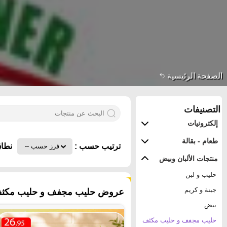
الصفحة الرئيسية
التصنيفات
إلكترونيات
طعام - بقالة
ترتيب حسب :
نطاق
منتجات الألبان وبيض
حليب و لبن
١٦٢ منتجات
جبنة و كريم
عروض حليب مجفف و حليب مكثف في
بيض
حليب مجفف و حليب مكثف