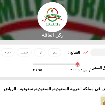
ركن العائلة
الشائع :
بيض
ارز
سمك
دجاج
 السعر :
ر.س :
٢٦.٩٥
٢٦.٩٥
 مملكة العربية السعودية, السعودية, سعودية - الرياض