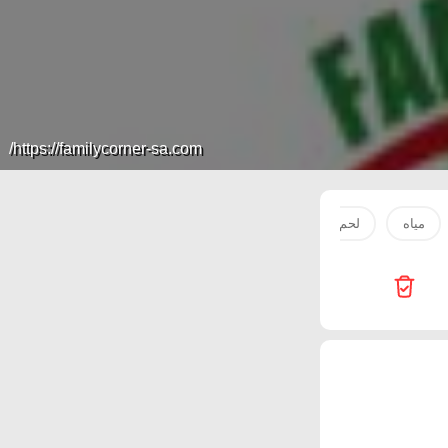
https://familycorner-sa.com/
مياه
لحم
صدور دجاج
بطاطس
زيت
سكر