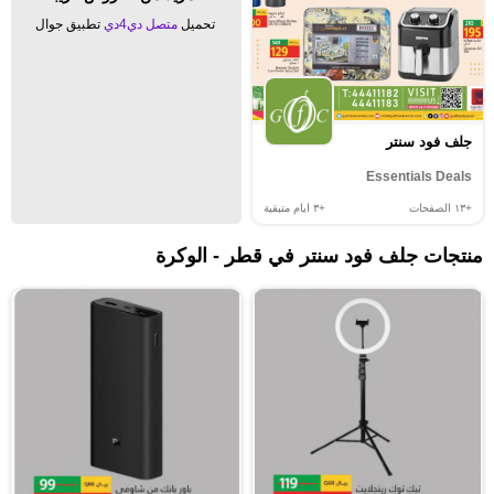
تحميل
متصل دي4دي
تطبيق جوال
جلف فود سنتر
Essentials Deals
+١٣
الصفحات
+٣
ايام متبقية
منتجات جلف فود سنتر في قطر - الوكرة