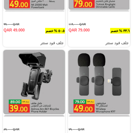
QAR ٩٩.٠٠٠
QAR ١١٩.٠٠٠
QAR 49.000
QAR 79.000
٣٣.٦ % خصم
٥٠.٥ % خصم
جلف فود سنتر
جلف فود سنتر
QAR ٨٩.٠٠٠
QAR ٧٩.٠٠٠