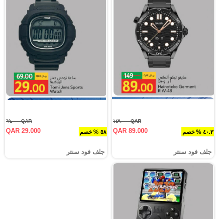
QAR ٦٩.٠٠٠
QAR ١٤٩.٠٠٠
QAR 29.000
QAR 89.000
٤٠.٣ % خصم
٥٨ % خصم
جلف فود سنتر
جلف فود سنتر