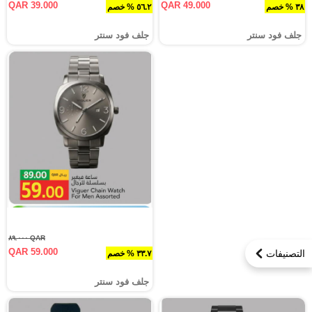
QAR 39.000
QAR 49.000
٣٨ % خصم
٥٦.٢ % خصم
جلف فود سنتر
جلف فود سنتر
QAR ٨٩.٠٠٠
QAR 59.000
التصنيفات
٣٣.٧ % خصم
جلف فود سنتر