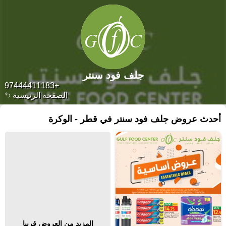
جلف فود سنتر
+97444411183
الصفحة الرئيسية
أحدث عروض جلف فود سنتر في قطر - الوكرة
المزيد من العروض قريبا