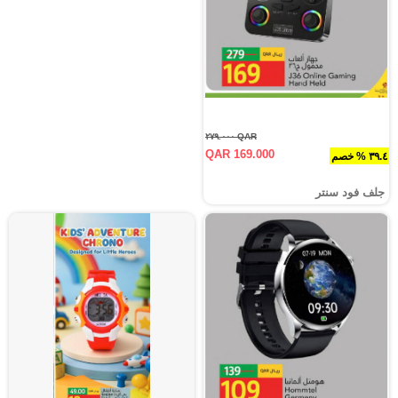
QAR ٢٧٩.٠٠٠
QAR 169.000
٣٩.٤ % خصم
جلف فود سنتر