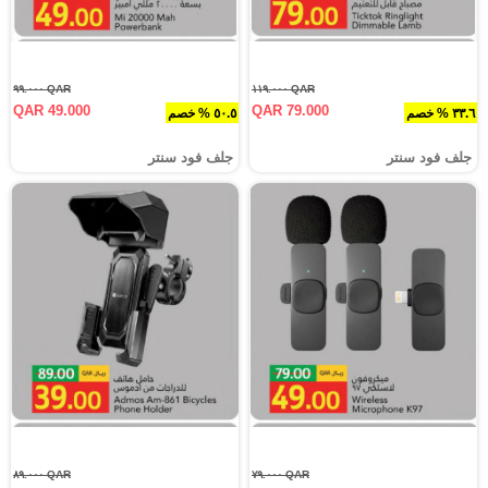
QAR ٩٩.٠٠٠
QAR ١١٩.٠٠٠
QAR 49.000
QAR 79.000
٣٣.٦ % خصم
٥٠.٥ % خصم
جلف فود سنتر
جلف فود سنتر
QAR ٨٩.٠٠٠
QAR ٧٩.٠٠٠