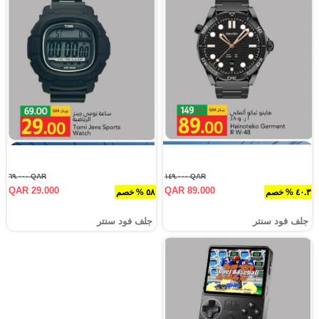
QAR ٦٩.٠٠٠
QAR ١٤٩.٠٠٠
QAR 29.000
QAR 89.000
٤٠.٣ % خصم
٥٨ % خصم
جلف فود سنتر
جلف فود سنتر