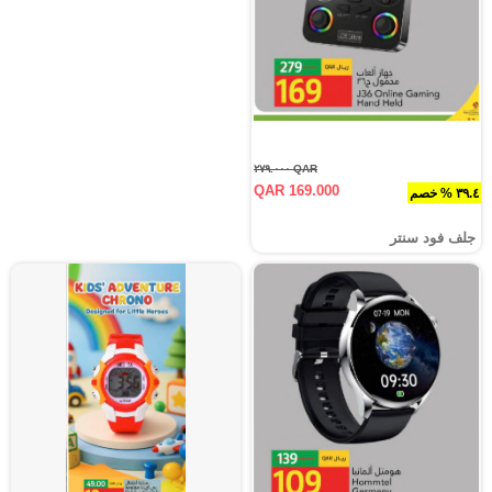
QAR ٢٧٩.٠٠٠
QAR 169.000
٣٩.٤ % خصم
جلف فود سنتر