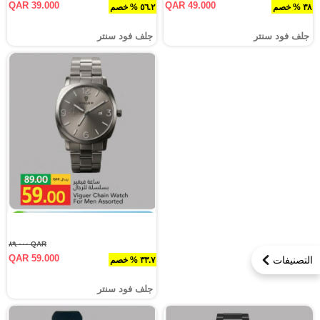
QAR 39.000
QAR 49.000
٣٨ % خصم
٥٦.٢ % خصم
جلف فود سنتر
جلف فود سنتر
QAR ٨٩.٠٠٠
QAR 59.000
التصنيفات
٣٣.٧ % خصم
جلف فود سنتر