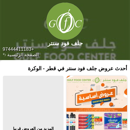
جلف فود سنتر
+97444411183
الصفحة الرئيسية
أحدث عروض جلف فود سنتر في قطر - الوكرة
المزيد من العروض قريبا