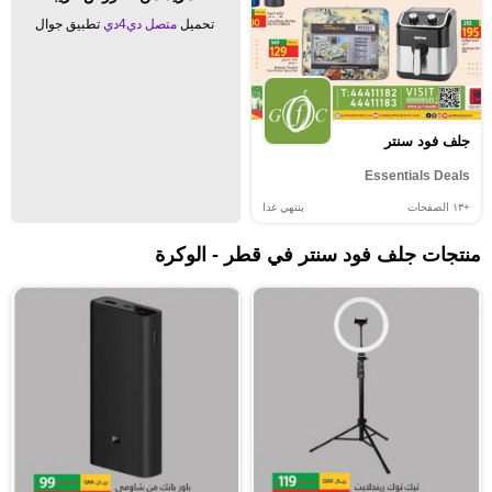
تحميل
متصل دي4دي
تطبيق جوال
جلف فود سنتر
Essentials Deals
+١٣
الصفحات
ينتهي غدا
منتجات جلف فود سنتر في قطر - الوكرة