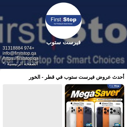
فيرست ستوب
+974 31318884
info@firststop.qa
https://firststop.qa/
الصفحة الرئيسية
أحدث عروض فيرست ستوب في قطر - الخور