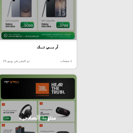
آر بـــي تـــك
1 صفحات
تم النشر في يونيو 25
منتهية الصلاحية