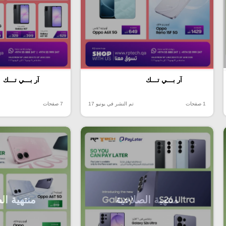
آر بـــي تـــك
آر بـــي تـــك
1 صفحات
تم النشر في يونيو 17
7 صفحات
منتهية الصلاحية
منتهية ال