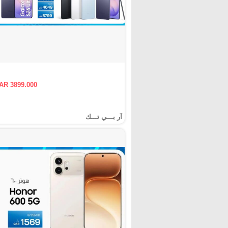
AR 3899.000
آر بـــي تـــك