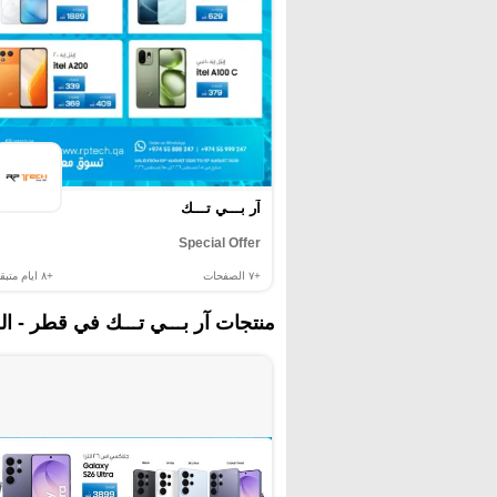
آر بـــي تـــك
Special Offer
+٧
الصفحات
+٨
ايام متبقي
منتجات آر بـــي تـــك في قطر - ال