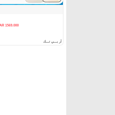
AR 1569.000
آر بـــي تـــك