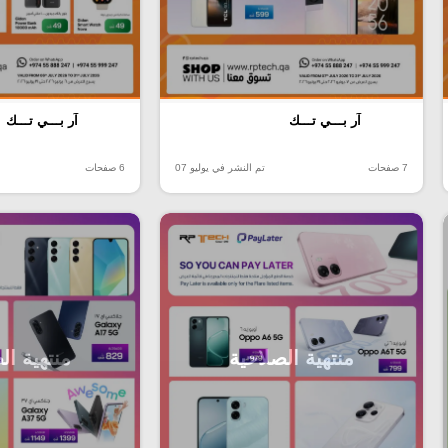
آر بـــي تـــك
آر بـــي تـــك
7 صفحات
تم النشر في يوليو 07
6 صفحات
منتهية الصلاحية
منتهية ال