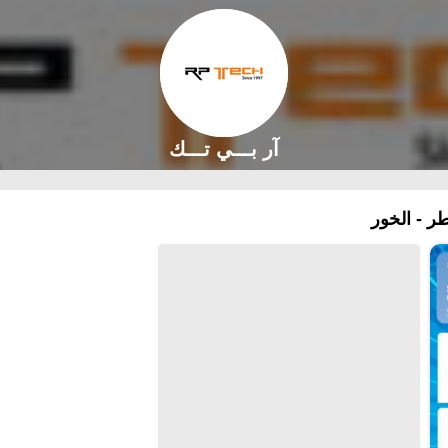
آر بـــي تـــك
ر - الخور