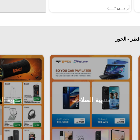
آر بـــي تـــك
قطر - الخور
منتهية الصلاحية
منتهية ال