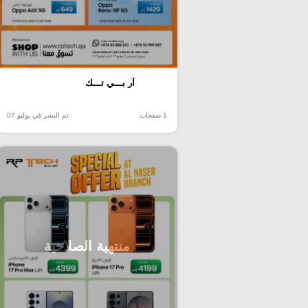
آر بـــي تـــك
1 صفحات
تم النشر في يوليو 07
منتهية الصلاحية