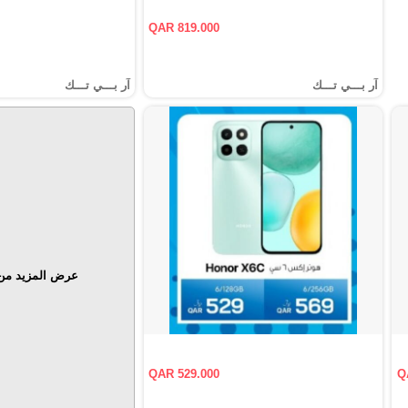
QAR 819.000
آر بـــي تـــك
آر بـــي تـــك
عرض المزيد من 
QAR 529.000
Q