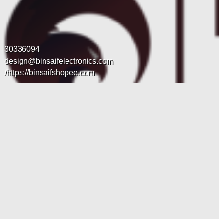
30336094
design@binsaifelectronics.com
https://binsaifshopee.com/