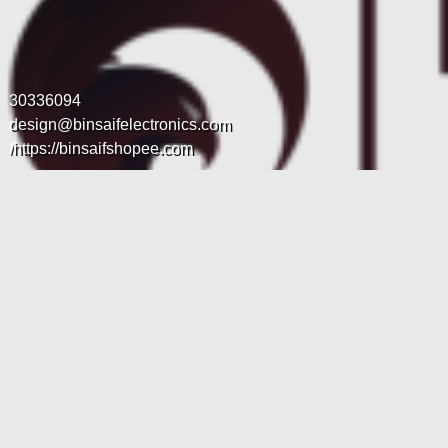
30336094
design@binsaifelectronics.com
https://binsaifshopee.com/