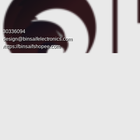
30336094
design@binsaifelectronics.com
https://binsaifshopee.com/