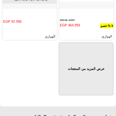
EGP ٤٩٩.٩٥٠
EGP 87.950
EGP 464.950
٧ % خصم
الهواري
الهواري
عرض المزيد من المنتجات