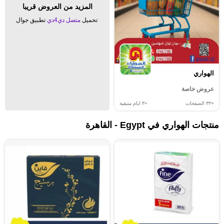
المزيد من العروض قريبا
تحميل
متصل دي4دي
تطبيق جوال
الهواري
عروض خاصة
+٣٣
الصفحات
+٣
ايام متبقية
منتجات الهواري في Egypt - القاهرة