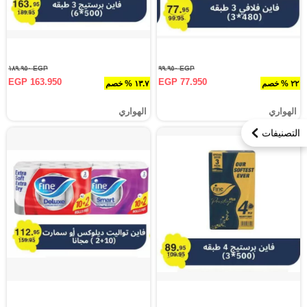
EGP ١٨٩.٩٥٠
EGP ٩٩.٩٥٠
EGP 163.950
EGP 77.950
٢٢ % خصم
١٣.٧ % خصم
الهواري
الهواري
التصنيفات