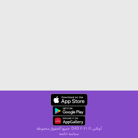
أونلاين © ۲۰٢١ D4D. جميع الحقوق محفوظة
سياسة خاصة