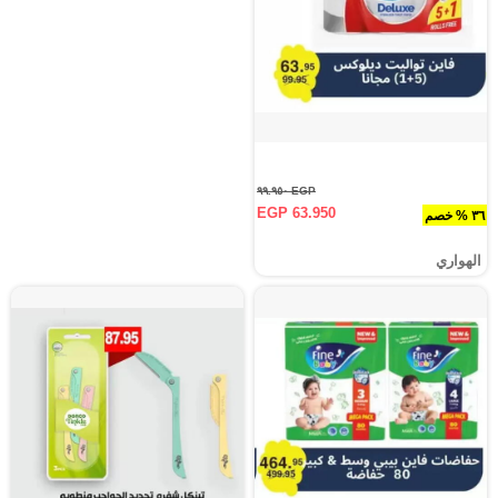
EGP ٩٩.٩٥٠
EGP 63.950
٣٦ % خصم
الهواري