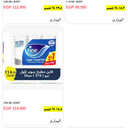
EGP ١٥٩.٩٥٠
EGP ١٠٩.٩٥٠
EGP 112.950
EGP 89.950
١٨.٢ % خصم
٢٩.٤ % خصم
الهواري
الهواري
EGP ١٣٤.٩٥٠
EGP 114.950
١٤.٨ % خصم
الهواري