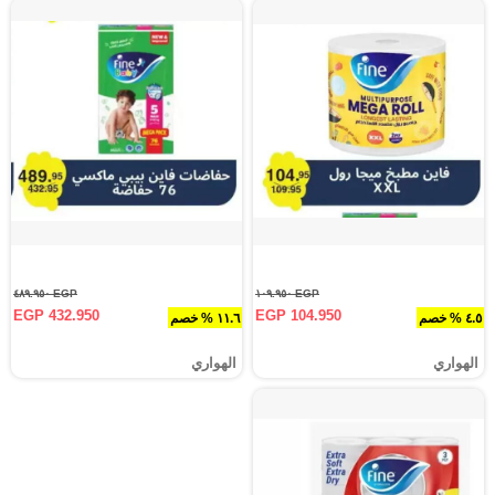
EGP ٤٨٩.٩٥٠
EGP ١٠٩.٩٥٠
EGP 432.950
EGP 104.950
٤.٥ % خصم
١١.٦ % خصم
الهواري
الهواري