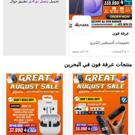
تحميل
متصل دي4دي
تطبيق جوال
عرفة فون
تخفيضات أغسطس الكبرى
+٥٠
الصفحات
+٥
ايام متبقية
منتجات عرفة فون في البحرين