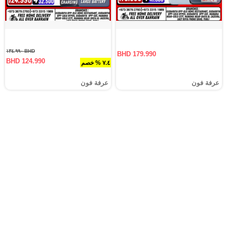
BHD ١٣٤.٩٩٠
BHD 179.990
BHD 124.990
٧.٤ % خصم
عرفة فون
عرفة فون