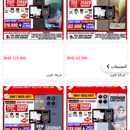
BHD 119.990
BHD 62.900
التصنيفات
عرفة فون
عرفة فون