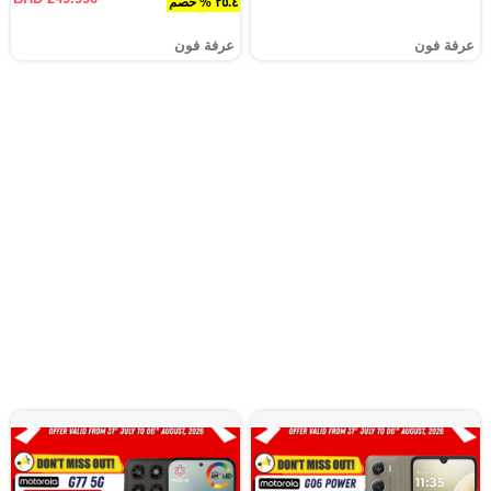
٢٥.٤ % خصم
عرفة فون
عرفة فون